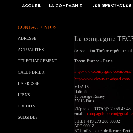
CONTACT/INFOS
La compagnie TE
ADRESSE
ACTUALITÉS
(Association Théâtre expérimental
TELECHARGEMENT
Tecem France - Paris
http://www.compagnietecem.com/
CALENDRIER
http://www.clown-en-ehpad.com/
LA PRESSE
MDA 18
Boite 88
LIENS
15 passage Ramey
75018 Paris
CRÉDITS
téléphone : 0033(0)7 70 56 47 48
email :
compagnie.tecem@gmail.
SUBSIDES
SIRET 419 278 288 00032
APE 9001Z
N° Professionnel de licence d’entr