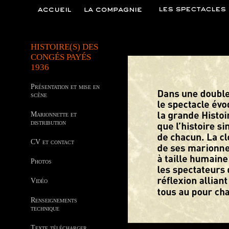
HISTOIRE(S) DES
CONGÉS PAYÉS
1936
Présentation et mise en
scène
Marionnette et
distribution
CV et contact
Photos
Vidéo
Renseignements
technique
Texte télécharger