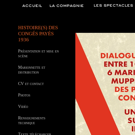
HISTOIRE(S) DES
CONGÉS PAYÉS
1936
Présentation et mise en
scène
Marionnette et
distribution
CV et contact
Photos
Vidéo
Renseignements
technique
Texte télécharger